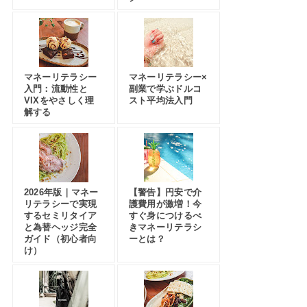
マネーリテラシー
マネーリテラシー×
入門：流動性と
副業で学ぶドルコ
VIXをやさしく理
スト平均法入門
解する
2026年版｜マネー
【警告】円安で介
リテラシーで実現
護費用が激増！今
するセミリタイア
すぐ身につけるべ
と為替ヘッジ完全
きマネーリテラシ
ガイド（初心者向
ーとは？
け）