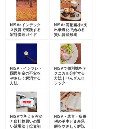
NISA×インデック
NISA×高配当株×支
ス投資で実践する
出最適化で始める
家計管理ガイド
賢い資産形成
NISA・インフレ・
NISAで個別株をテ
国民年金の不安を
クニカル分析する
やさしく解消する
方法｜ぺんぎんロ
方法
ジック
NISAで考える円安
NISA・遺言・所得
と自社株買いの賢
税の基本と資産承
い活用法｜投資初
継をやさしく解説