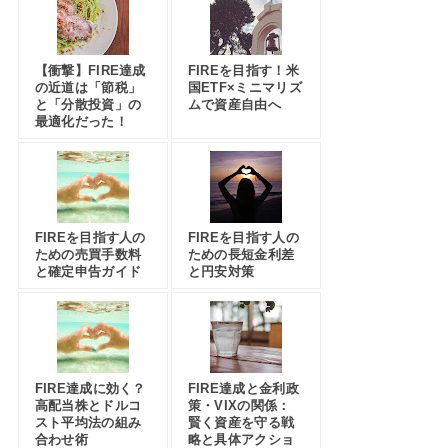
【衝撃】FIRE達成
FIREを目指す！米
の近道は「節税」
国ETF×ミニマリズ
と「分散投資」の
ムで資産自由へ
最適化だった！
FIREを目指す人の
FIREを目指す人の
ための売買手数料
ための長短金利差
と確定申告ガイド
と円安対策
FIRE達成に効く？
FIRE達成と金利政
高配当株とドルコ
策・VIXの関係：
スト平均法の組み
賢く資産を守る戦
合わせ術
略と具体アクショ