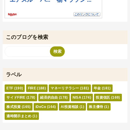
このブログを検索
ラベル
ETF
(190)
FIRE
(188)
マネーリテラシー
(181)
年金
(181)
サイドFIRE
(178)
経済的自由
(178)
NISA
(174)
投資信託
(169)
株式投資
(165)
iDeCo
(164)
AI投資相談
(1)
株主優待
(1)
適時開示まとめ
(1)