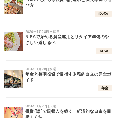
び方
iDeCo
2026年1月28日水曜日
NISAで始める資産運用とリタイア準備のや
さしい道しるべ
NISA
2026年1月28日水曜日
年金と長期投資で目指す財務的自立の完全ガ
イド
年金
2026年1月27日火曜日
投資信託で副収入を築く：経済的な自由を目
指す方法