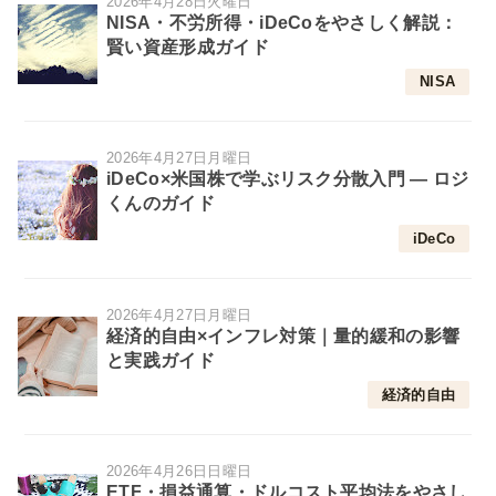
2026年4月28日火曜日
NISA・不労所得・iDeCoをやさしく解説：
賢い資産形成ガイド
NISA
2026年4月27日月曜日
iDeCo×米国株で学ぶリスク分散入門 — ロジ
くんのガイド
iDeCo
2026年4月27日月曜日
経済的自由×インフレ対策｜量的緩和の影響
と実践ガイド
経済的自由
2026年4月26日日曜日
ETF・損益通算・ドルコスト平均法をやさし