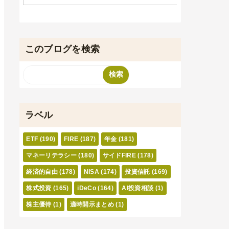
このブログを検索
ラベル
ETF
(190)
FIRE
(187)
年金
(181)
マネーリテラシー
(180)
サイドFIRE
(178)
経済的自由
(178)
NISA
(174)
投資信託
(169)
株式投資
(165)
iDeCo
(164)
AI投資相談
(1)
株主優待
(1)
適時開示まとめ
(1)