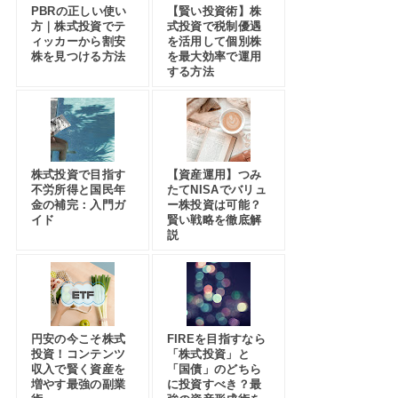
PBRの正しい使い
【賢い投資術】株
方｜株式投資でテ
式投資で税制優遇
ィッカーから割安
を活用して個別株
株を見つける方法
を最大効率で運用
する方法
株式投資で目指す
【資産運用】つみ
不労所得と国民年
たてNISAでバリュ
金の補完：入門ガ
ー株投資は可能？
イド
賢い戦略を徹底解
説
円安の今こそ株式
FIREを目指すなら
投資！コンテンツ
「株式投資」と
収入で賢く資産を
「国債」のどちら
増やす最強の副業
に投資すべき？最