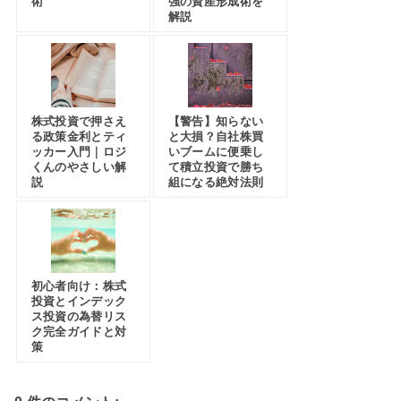
術
強の資産形成術を
解説
株式投資で押さえ
【警告】知らない
る政策金利とティ
と大損？自社株買
ッカー入門｜ロジ
いブームに便乗し
くんのやさしい解
て積立投資で勝ち
説
組になる絶対法則
初心者向け：株式
投資とインデック
ス投資の為替リス
ク完全ガイドと対
策