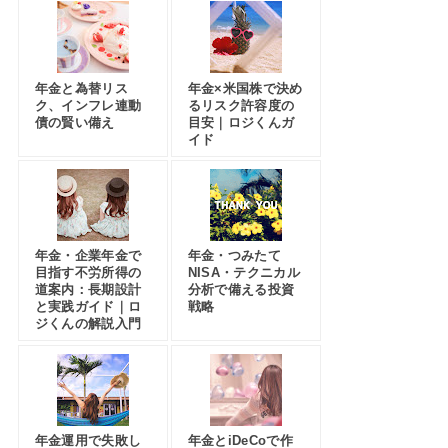
年金と為替リス
年金×米国株で決め
ク、インフレ連動
るリスク許容度の
債の賢い備え
目安｜ロジくんガ
イド
年金・企業年金で
年金・つみたて
目指す不労所得の
NISA・テクニカル
道案内：長期設計
分析で備える投資
と実践ガイド｜ロ
戦略
ジくんの解説入門
年金運用で失敗し
年金とiDeCoで作