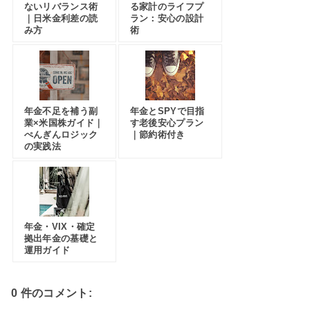
ないリバランス術
る家計のライフプ
｜日米金利差の読
ラン：安心の設計
み方
術
年金不足を補う副
年金とSPYで目指
業×米国株ガイド｜
す老後安心プラン
ぺんぎんロジック
｜節約術付き
の実践法
年金・VIX・確定
拠出年金の基礎と
運用ガイド
0 件のコメント: