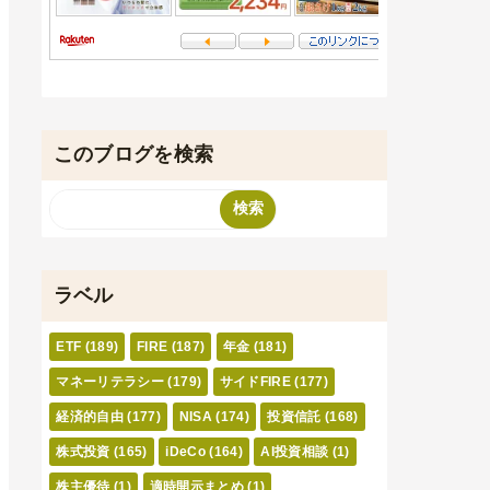
このブログを検索
ラベル
ETF
(189)
FIRE
(187)
年金
(181)
マネーリテラシー
(179)
サイドFIRE
(177)
経済的自由
(177)
NISA
(174)
投資信託
(168)
株式投資
(165)
iDeCo
(164)
AI投資相談
(1)
株主優待
(1)
適時開示まとめ
(1)