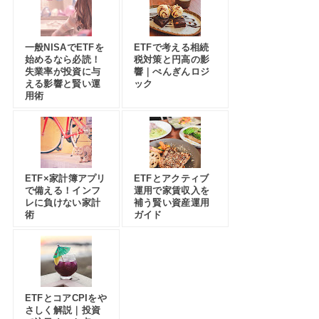
一般NISAでETFを
ETFで考える相続
始めるなら必読！
税対策と円高の影
失業率が投資に与
響｜ぺんぎんロジ
える影響と賢い運
ック
用術
ETF×家計簿アプリ
ETFとアクティブ
で備える！インフ
運用で家賃収入を
レに負けない家計
補う賢い資産運用
術
ガイド
ETFとコアCPIをや
さしく解説｜投資