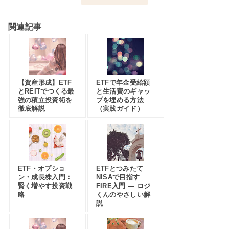
関連記事
【資産形成】ETF
ETFで年金受給額
とREITでつくる最
と生活費のギャッ
強の積立投資術を
プを埋める方法
徹底解説
（実践ガイド）
ETF・オプショ
ETFとつみたて
ン・成長株入門：
NISAで目指す
賢く増やす投資戦
FIRE入門 — ロジ
略
くんのやさしい解
説