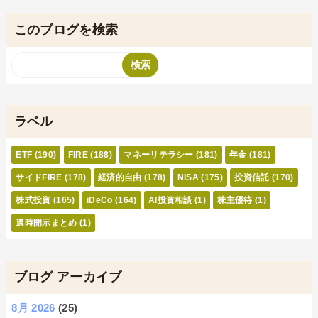
このブログを検索
ラベル
ETF
(190)
FIRE
(188)
マネーリテラシー
(181)
年金
(181)
サイドFIRE
(178)
経済的自由
(178)
NISA
(175)
投資信託
(170)
株式投資
(165)
iDeCo
(164)
AI投資相談
(1)
株主優待
(1)
適時開示まとめ
(1)
ブログ アーカイブ
8月 2026
(25)