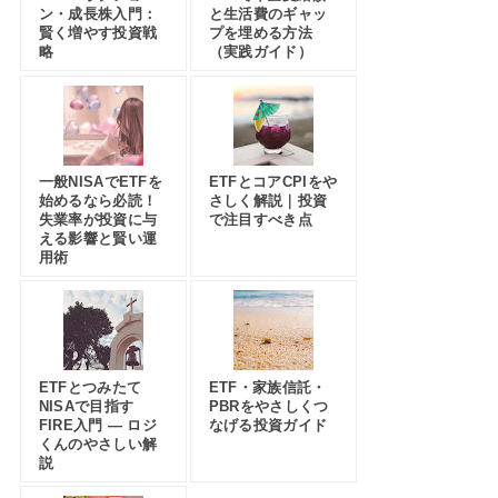
ン・成長株入門：
と生活費のギャッ
賢く増やす投資戦
プを埋める方法
略
（実践ガイド）
一般NISAでETFを
ETFとコアCPIをや
始めるなら必読！
さしく解説｜投資
失業率が投資に与
で注目すべき点
える影響と賢い運
用術
ETFとつみたて
ETF・家族信託・
NISAで目指す
PBRをやさしくつ
FIRE入門 — ロジ
なげる投資ガイド
くんのやさしい解
説