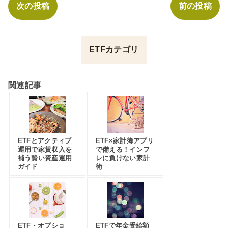
次の投稿
前の投稿
ETFカテゴリ
関連記事
ETFとアクティブ
ETF×家計簿アプリ
運用で家賃収入を
で備える！インフ
補う賢い資産運用
レに負けない家計
ガイド
術
ETF・オプショ
ETFで年金受給額