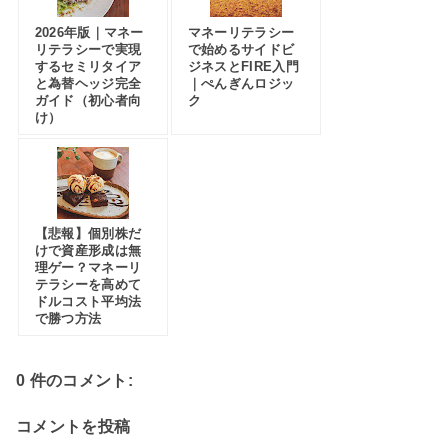
2026年版｜マネー
マネーリテラシー
リテラシーで実現
で始めるサイドビ
するセミリタイア
ジネスとFIRE入門
と為替ヘッジ完全
｜ぺんぎんロジッ
ガイド（初心者向
ク
け）
【悲報】個別株だ
けで資産形成は無
理ゲー？マネーリ
テラシーを高めて
ドルコスト平均法
で勝つ方法
0 件のコメント:
コメントを投稿