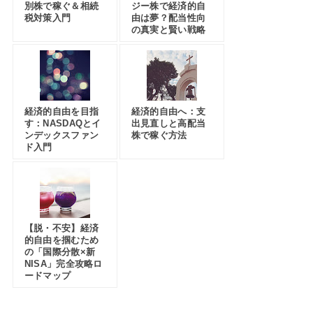
別株で稼ぐ＆相続
ジー株で経済的自
税対策入門
由は夢？配当性向
の真実と賢い戦略
経済的自由を目指
経済的自由へ：支
す：NASDAQとイ
出見直しと高配当
ンデックスファン
株で稼ぐ方法
ド入門
【脱・不安】経済
的自由を掴むため
の「国際分散×新
NISA」完全攻略ロ
ードマップ