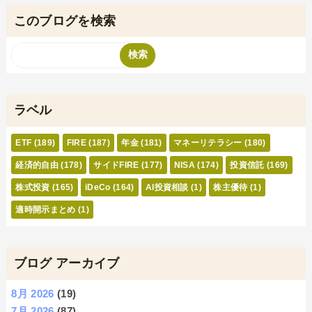
このブログを検索
ラベル
ETF
(189)
FIRE
(187)
年金
(181)
マネーリテラシー
(180)
経済的自由
(178)
サイドFIRE
(177)
NISA
(174)
投資信託
(169)
株式投資
(165)
iDeCo
(164)
AI投資相談
(1)
株主優待
(1)
適時開示まとめ
(1)
ブログ アーカイブ
8月 2026
(19)
7月 2026
(87)