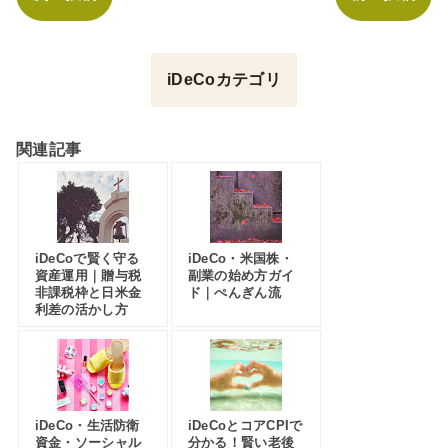
iDeCoカテゴリ
関連記事
iDeCoで賢く守る
iDeCo・米国株・
資産運用｜贈与税
副業の始め方ガイ
非課税枠と日米金
ド｜ぺんぎん流
利差の活かし方
iDeCo・生活防衛
iDeCoとコアCPIで
資金・ソーシャル
分かる！賢い老後