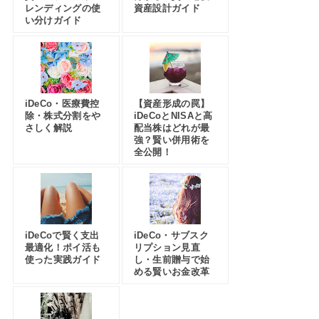
レンディングの使
資産設計ガイド
い分けガイド
iDeCo・医療費控
【資産形成の罠】
除・株式分割をや
iDeCoとNISAと高
さしく解説
配当株はどれが最
強？賢い併用術を
全公開！
iDeCoで賢く支出
iDeCo・サブスク
最適化！ポイ活も
リプション見直
使った実践ガイド
し・生前贈与で始
める賢いお金改革