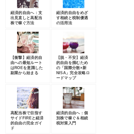
経済的自由へ：支
経済的自由をめざ
出見直しと高配当
す相続と税制優遇
株で稼ぐ方法
の活用法
【衝撃】経済的自
【脱・不安】経済
由への最短ルート
的自由を掴むため
はROEを意識した
の「国際分散×新
副業から始まる
NISA」完全攻略ロ
ードマップ
高配当株で目指す
経済的自由へ：個
サイドFIREと経済
別株で稼ぐ＆相続
的自由の完全ガイ
税対策入門
ド