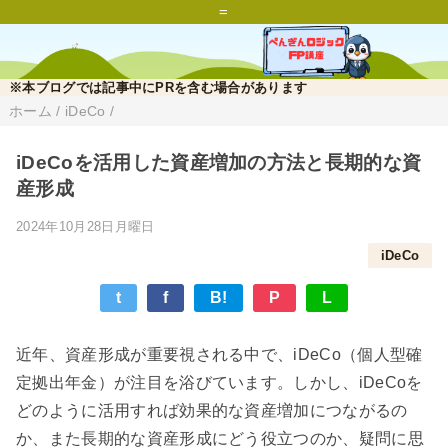
=
※本ブログでは記事中にPRを含む場合があります
ホーム
/
iDeCo
/
iDeCoを活用した資産増加の方法と長期的な資
産形成
2024年10月28日月曜日
iDeCo
t
f
B!
P
L
近年、資産形成が重要視される中で、iDeCo（個人型確
定拠出年金）が注目を浴びています。しかし、iDeCoを
どのように活用すれば効果的な資産増加につながるの
か、また長期的な資産形成にどう役立つのか、疑問に思