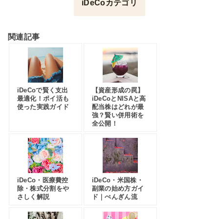
iDeCoカテゴリ
関連記事
iDeCoで賢く支出
【資産形成の罠】
最適化！ポイ活も
iDeCoとNISAと高
使った実践ガイド
配当株はどれが最
強？賢い併用術を
全公開！
iDeCo・医療費控
iDeCo・米国株・
除・株式分割をや
副業の始め方ガイ
さしく解説
ド｜ぺんぎん流