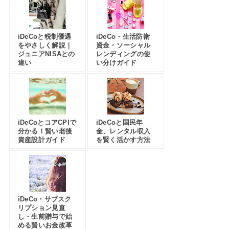
iDeCoと税制優遇
iDeCo・生活防衛
をやさしく解説｜
資金・ソーシャル
ジュニアNISAとの
レンディングの使
違い
い分けガイド
iDeCoとコアCPIで
iDeCoと国民年
分かる！賢い老後
金、レンタル収入
資産設計ガイド
を賢く活かす方法
iDeCo・サブスク
リプション見直
し・生前贈与で始
める賢いお金改革