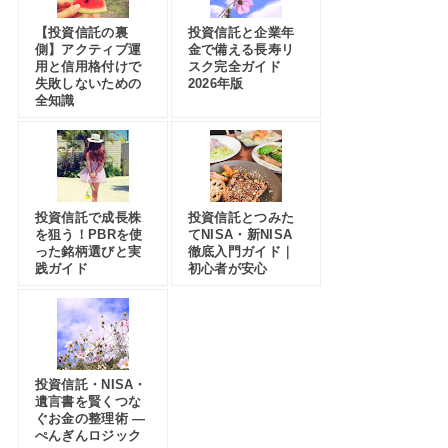
【投資信託の裏
投資信託と企業年
側】アクティブ運
金で備える長寿リ
用と信用格付けで
スク完全ガイド
失敗しないための
2026年版
全知識
投資信託で成長株
投資信託とつみた
を狙う！PBRを使
てNISA・新NISA
った銘柄選びと実
徹底入門ガイド｜
践ガイド
初心者が安心
投資信託・NISA・
遺言書を賢くつな
ぐお金の整理術 —
ぺんぎんロジック