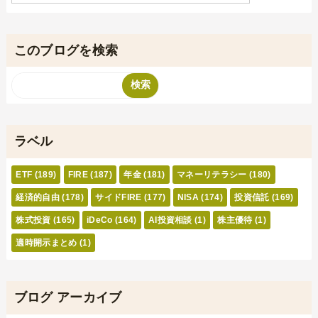
このブログを検索
ラベル
ETF
(189)
FIRE
(187)
年金
(181)
マネーリテラシー
(180)
経済的自由
(178)
サイドFIRE
(177)
NISA
(174)
投資信託
(169)
株式投資
(165)
iDeCo
(164)
AI投資相談
(1)
株主優待
(1)
適時開示まとめ
(1)
ブログ アーカイブ