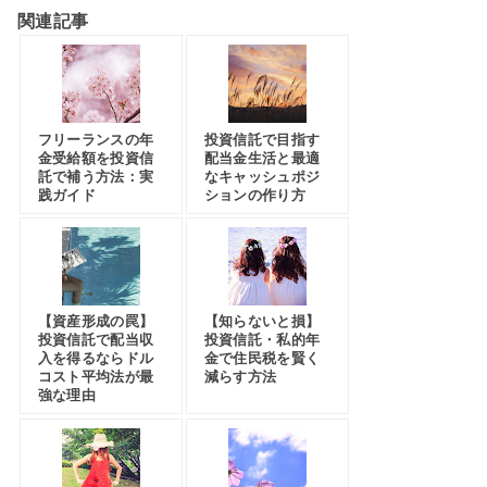
関連記事
フリーランスの年
投資信託で目指す
金受給額を投資信
配当金生活と最適
託で補う方法：実
なキャッシュポジ
践ガイド
ションの作り方
【資産形成の罠】
【知らないと損】
投資信託で配当収
投資信託・私的年
入を得るならドル
金で住民税を賢く
コスト平均法が最
減らす方法
強な理由