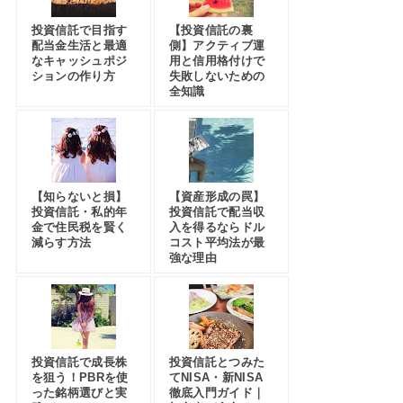
投資信託で目指す
【投資信託の裏
配当金生活と最適
側】アクティブ運
なキャッシュポジ
用と信用格付けで
ションの作り方
失敗しないための
全知識
【知らないと損】
【資産形成の罠】
投資信託・私的年
投資信託で配当収
金で住民税を賢く
入を得るならドル
減らす方法
コスト平均法が最
強な理由
投資信託で成長株
投資信託とつみた
を狙う！PBRを使
てNISA・新NISA
った銘柄選びと実
徹底入門ガイド｜