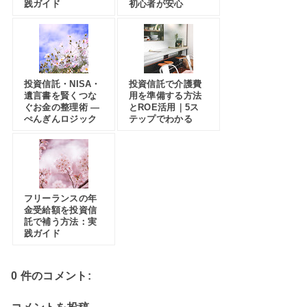
践ガイド
初心者が安心
投資信託・NISA・
投資信託で介護費
遺言書を賢くつな
用を準備する方法
ぐお金の整理術 —
とROE活用｜5ス
ぺんぎんロジック
テップでわかる
フリーランスの年
金受給額を投資信
託で補う方法：実
践ガイド
0 件のコメント: