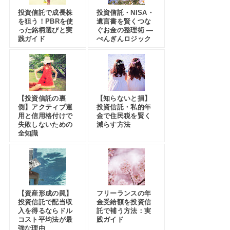
投資信託で成長株
投資信託・NISA・
を狙う！PBRを使
遺言書を賢くつな
った銘柄選びと実
ぐお金の整理術 —
践ガイド
ぺんぎんロジック
【投資信託の裏
【知らないと損】
側】アクティブ運
投資信託・私的年
用と信用格付けで
金で住民税を賢く
失敗しないための
減らす方法
全知識
【資産形成の罠】
フリーランスの年
投資信託で配当収
金受給額を投資信
入を得るならドル
託で補う方法：実
コスト平均法が最
践ガイド
強な理由