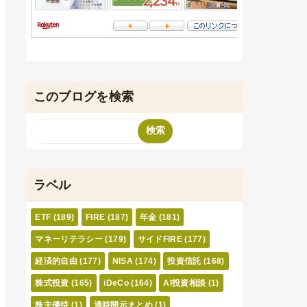
このブログを検索
ラベル
ETF
(189)
FIRE
(187)
年金
(181)
マネーリテラシー
(179)
サイドFIRE
(177)
経済的自由
(177)
NISA
(174)
投資信託
(168)
株式投資
(165)
iDeCo
(164)
AI投資相談
(1)
株主優待
(1)
適時開示まとめ
(1)