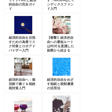
サイドFIREと経済
す：NASDAQとイ
的自由の完全ガイ
ンデックスファン
ド
ド入門
経済的自由を目指
【衝撃】経済的自
すための為替リス
由への最短ルート
ク対策とロボアド
はROEを意識した
バイザー入門
副業から始まる
経済的自由へ：個
経済的自由をめざ
別株で稼ぐ＆相続
す相続と税制優遇
税対策入門
の活用法