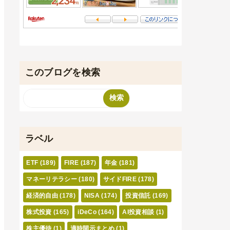
このブログを検索
ラベル
ETF
(189)
FIRE
(187)
年金
(181)
マネーリテラシー
(180)
サイドFIRE
(178)
経済的自由
(178)
NISA
(174)
投資信託
(169)
株式投資
(165)
iDeCo
(164)
AI投資相談
(1)
株主優待
(1)
適時開示まとめ
(1)