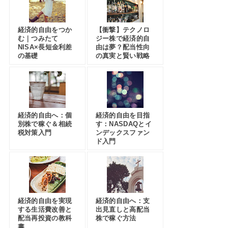
経済的自由をつか
【衝撃】テクノロ
む｜つみたて
ジー株で経済的自
NISA×長短金利差
由は夢？配当性向
の基礎
の真実と賢い戦略
経済的自由へ：個
経済的自由を目指
別株で稼ぐ＆相続
す：NASDAQとイ
税対策入門
ンデックスファン
ド入門
経済的自由を実現
経済的自由へ：支
する生活費改善と
出見直しと高配当
配当再投資の教科
株で稼ぐ方法
書