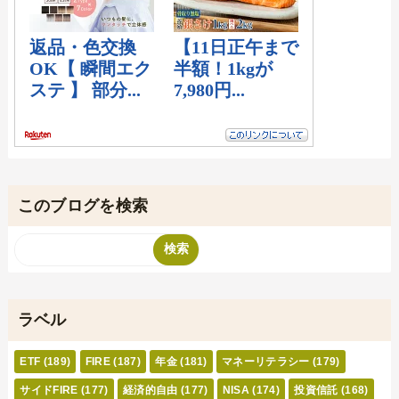
このブログを検索
ラベル
ETF
(189)
FIRE
(187)
年金
(181)
マネーリテラシー
(179)
サイドFIRE
(177)
経済的自由
(177)
NISA
(174)
投資信託
(168)