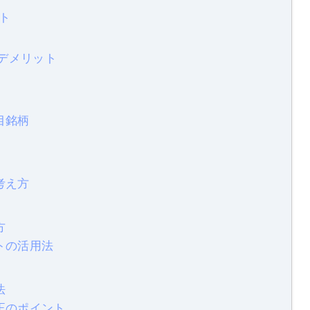
ット
・デメリット
目銘柄
考え方
方
ントの活用法
法
修正のポイント