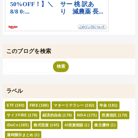
このブログを検索
ラベル
ETF
(190)
FIRE
(188)
マネーリテラシー
(182)
年金
(181)
サイドFIRE
(178)
経済的自由
(178)
NISA
(175)
投資信託
(170)
iDeCo
(165)
株式投資
(165)
AI投資相談
(1)
株主優待
(1)
適時開示まとめ
(1)