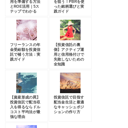
用を準備する方法
を狙う！PBRを使
とROE活用｜5ス
った銘柄選びと実
テップでわかる
践ガイド
フリーランスの年
【投資信託の裏
金受給額を投資信
側】アクティブ運
託で補う方法：実
用と信用格付けで
践ガイド
失敗しないための
全知識
【資産形成の罠】
投資信託で目指す
投資信託で配当収
配当金生活と最適
入を得るならドル
なキャッシュポジ
コスト平均法が最
ションの作り方
強な理由