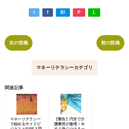
t
f
B!
P
L
次の投稿
前の投稿
マネーリテラシーカテゴリ
関連記事
マネーリテラシー
【警告】円安で介
で始めるサイドビ
護費用が激増！今
ジネスとFIRE入門
すぐ身につけるべ