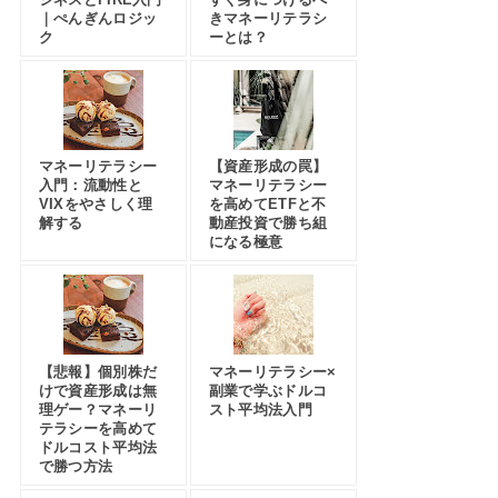
｜ぺんぎんロジッ
きマネーリテラシ
ク
ーとは？
マネーリテラシー
【資産形成の罠】
入門：流動性と
マネーリテラシー
VIXをやさしく理
を高めてETFと不
解する
動産投資で勝ち組
になる極意
【悲報】個別株だ
マネーリテラシー×
けで資産形成は無
副業で学ぶドルコ
理ゲー？マネーリ
スト平均法入門
テラシーを高めて
ドルコスト平均法
で勝つ方法