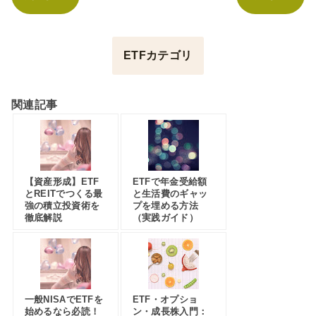
ETFカテゴリ
関連記事
【資産形成】ETF
ETFで年金受給額
とREITでつくる最
と生活費のギャッ
強の積立投資術を
プを埋める方法
徹底解説
（実践ガイド）
一般NISAでETFを
ETF・オプショ
始めるなら必読！
ン・成長株入門：