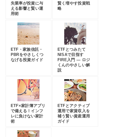
失業率が投資に与
賢く増やす投資戦
える影響と賢い運
略
用術
ETF・家族信託・
ETFとつみたて
PBRをやさしくつ
NISAで目指す
なげる投資ガイド
FIRE入門 — ロジ
くんのやさしい解
説
ETF×家計簿アプリ
ETFとアクティブ
で備える！インフ
運用で家賃収入を
レに負けない家計
補う賢い資産運用
術
ガイド