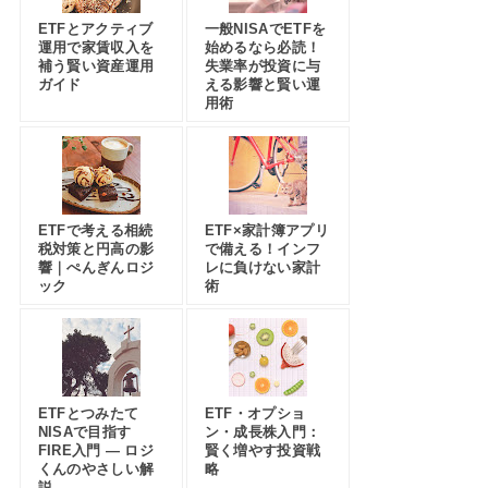
ETFとアクティブ
一般NISAでETFを
運用で家賃収入を
始めるなら必読！
補う賢い資産運用
失業率が投資に与
ガイド
える影響と賢い運
用術
ETFで考える相続
ETF×家計簿アプリ
税対策と円高の影
で備える！インフ
響｜ぺんぎんロジ
レに負けない家計
ック
術
ETFとつみたて
ETF・オプショ
NISAで目指す
ン・成長株入門：
FIRE入門 — ロジ
賢く増やす投資戦
くんのやさしい解
略
説