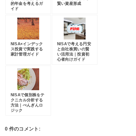
的年金を考えるガ
賢い資産形成
イド
NISA×インデック
NISAで考える円安
ス投資で実践する
と自社株買いの賢
家計管理ガイド
い活用法｜投資初
心者向けガイド
NISAで個別株をテ
クニカル分析する
方法｜ぺんぎんロ
ジック
0 件のコメント: