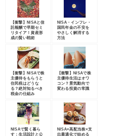
【衝撃】NISAと信
NISA・インフレ・
託報酬で早期セミ
国民年金の不安を
リタイア！資産形
やさしく解消する
成の賢い戦術
方法
【衝撃】NISAで株
【衝撃】NISAで株
主優待をもらうと
主優待生活はオワ
住民税はどうな
コン？景気動向で
る？絶対知るべき
変わる投資の常識
税金の仕組み
NISAで賢く暮ら
NISA×高配当株×支
す：生活設計と公
出最適化で始める