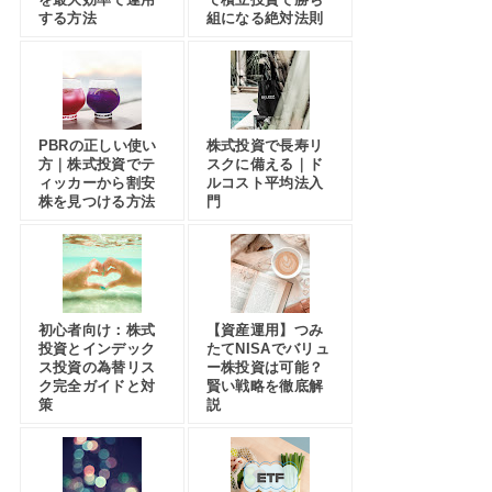
する方法
組になる絶対法則
PBRの正しい使い
株式投資で長寿リ
方｜株式投資でテ
スクに備える｜ド
ィッカーから割安
ルコスト平均法入
株を見つける方法
門
初心者向け：株式
【資産運用】つみ
投資とインデック
たてNISAでバリュ
ス投資の為替リス
ー株投資は可能？
ク完全ガイドと対
賢い戦略を徹底解
策
説