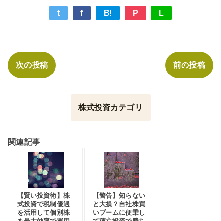
t
f
B!
P
L
次の投稿
前の投稿
株式投資カテゴリ
関連記事
【賢い投資術】株
【警告】知らない
式投資で税制優遇
と大損？自社株買
を活用して個別株
いブームに便乗し
を最大効率で運用
て積立投資で勝ち