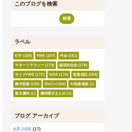
このブログを検索
ラベル
ETF
(189)
FIRE
(187)
年金
(181)
マネーリテラシー
(179)
経済的自由
(178)
サイドFIRE
(177)
NISA
(174)
投資信託
(168)
株式投資
(165)
iDeCo
(164)
AI投資相談
(1)
株主優待
(1)
適時開示まとめ
(1)
ブログ アーカイブ
8月 2026
(17)