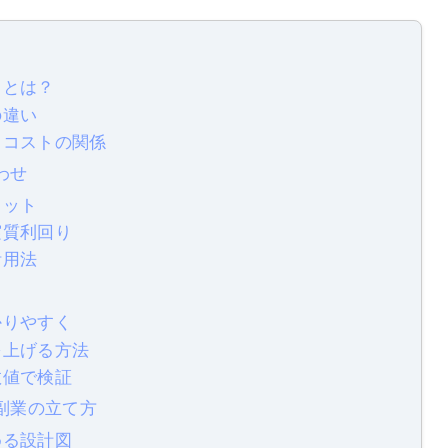
りとは？
の違い
・コストの関係
わせ
リット
実質利回り
活用法
かりやすく
を上げる方法
数値で検証
と副業の立て方
める設計図