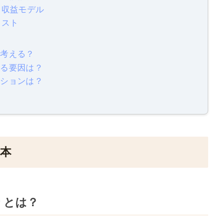
と収益モデル
リスト
う考える？
なる要因は？
クションは？
基本
りとは？