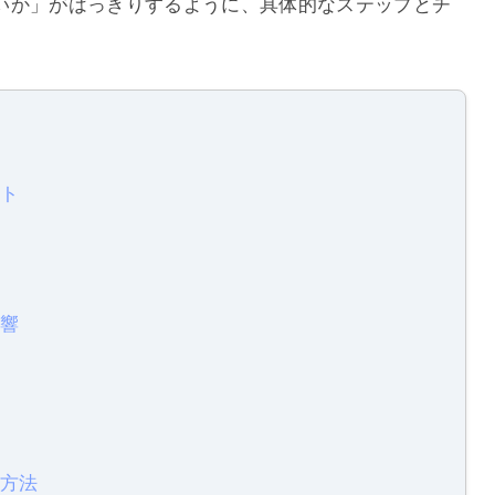
いか」がはっきりするように、具体的なステップとチ
ット
影響
散方法