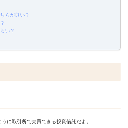
どちらが良い？
る？
くらい？
く
ように取引所で売買できる投資信託だよ。