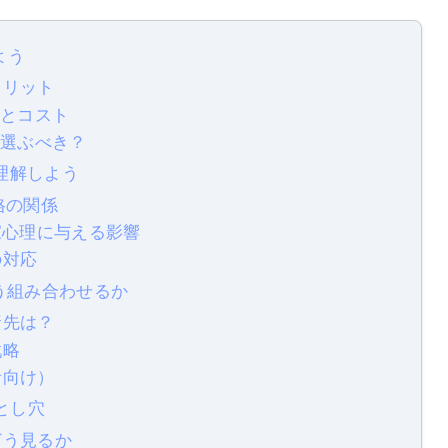
よう
メリット
性とコスト
を選ぶべき？
を理解しよう
格の関係
資家心理に与える影響
の対応
どう組み合わせるか
資先は？
戦略
者向け）
とし穴
どう見るか