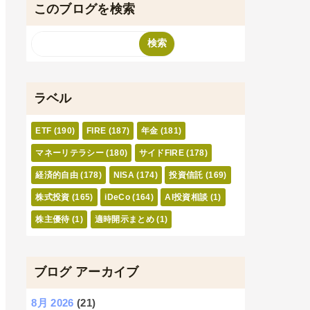
このブログを検索
ラベル
ETF
(190)
FIRE
(187)
年金
(181)
マネーリテラシー
(180)
サイドFIRE
(178)
経済的自由
(178)
NISA
(174)
投資信託
(169)
株式投資
(165)
iDeCo
(164)
AI投資相談
(1)
株主優待
(1)
適時開示まとめ
(1)
ブログ アーカイブ
8月 2026
(21)