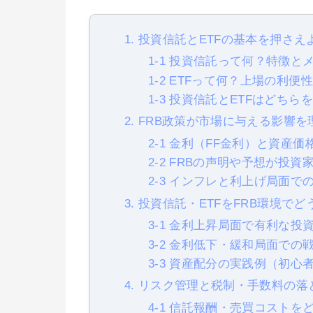
1. 投資信託とETFの基本を押さえ
1-1 投資信託って何？特徴と
1-2 ETFって何？上場の利便
1-3 投資信託とETFはどちら
2. FRB政策が市場に与える影響
2-1 金利（FF金利）と資産価
2-2 FRBの声明や予想が投
2-3 インフレと利上げ局面で
3. 投資信託・ETFをFRB環境で
3-1 金利上昇局面で有利な投
3-2 金利低下・緩和局面での
3-3 資産配分の実践例（初心
4. リスク管理と税制・手数料の落
4-1 信託報酬・売買コストを