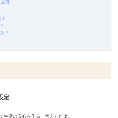
考え方
は？
る？
すか？
設定
入で生活の安心を作る」考え方だよ。