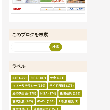
このブログを検索
ラベル
ETF
(190)
FIRE
(187)
年金
(181)
マネーリテラシー
(180)
サイドFIRE
(178)
経済的自由
(178)
NISA
(174)
投資信託
(169)
株式投資
(165)
iDeCo
(164)
AI投資相談
(1)
株主優待
(1)
適時開示まとめ
(1)