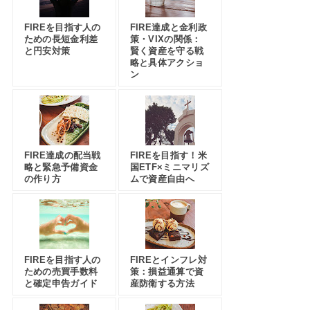
FIREを目指す人の
FIRE達成と金利政
ための長短金利差
策・VIXの関係：
と円安対策
賢く資産を守る戦
略と具体アクショ
ン
FIRE達成の配当戦
FIREを目指す！米
略と緊急予備資金
国ETF×ミニマリズ
の作り方
ムで資産自由へ
FIREを目指す人の
FIREとインフレ対
ための売買手数料
策：損益通算で資
と確定申告ガイド
産防衛する方法