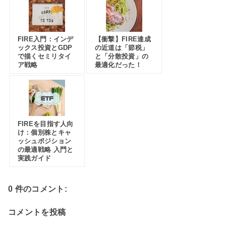
FIRE入門：インデ
【衝撃】FIRE達成
ックス投資とGDP
の近道は「節税」
で描くセミリタイ
と「分散投資」の
ア戦略
最適化だった！
FIREを目指す人向
け：個別株とキャ
ッシュポジション
の最適戦略 入門と
実践ガイド
0 件のコメント:
コメントを投稿