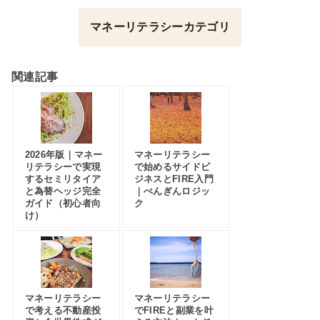
マネーリテラシーカテゴリ
関連記事
2026年版｜マネー
マネーリテラシー
リテラシーで実現
で始めるサイドビ
するセミリタイア
ジネスとFIRE入門
と為替ヘッジ完全
｜ぺんぎんロジッ
ガイド（初心者向
ク
け）
マネーリテラシー
マネーリテラシー
で考える不動産投
でFIREと副業を叶