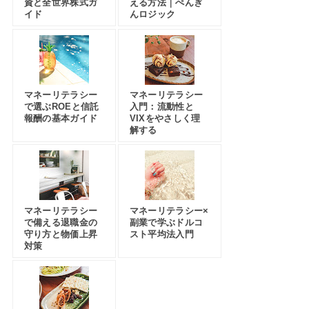
資と全世界株式ガ
える方法｜ぺんぎ
イド
んロジック
マネーリテラシー
マネーリテラシー
で選ぶROEと信託
入門：流動性と
報酬の基本ガイド
VIXをやさしく理
解する
マネーリテラシー
マネーリテラシー×
で備える退職金の
副業で学ぶドルコ
守り方と物価上昇
スト平均法入門
対策