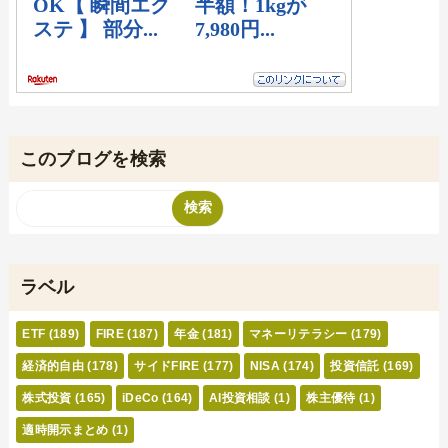
このブログを検索
ラベル
ETF
(189)
FIRE
(187)
年金
(181)
マネーリテラシー
(179)
経済的自由
(178)
サイドFIRE
(177)
NISA
(174)
投資信託
(169)
株式投資
(165)
iDeCo
(164)
AI投資相談
(1)
株主優待
(1)
適時開示まとめ
(1)