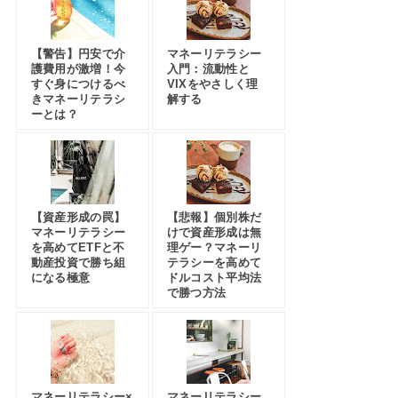
【警告】円安で介
マネーリテラシー
護費用が激増！今
入門：流動性と
すぐ身につけるべ
VIXをやさしく理
きマネーリテラシ
解する
ーとは？
【資産形成の罠】
【悲報】個別株だ
マネーリテラシー
けで資産形成は無
を高めてETFと不
理ゲー？マネーリ
動産投資で勝ち組
テラシーを高めて
になる極意
ドルコスト平均法
で勝つ方法
マネーリテラシー×
マネーリテラシー