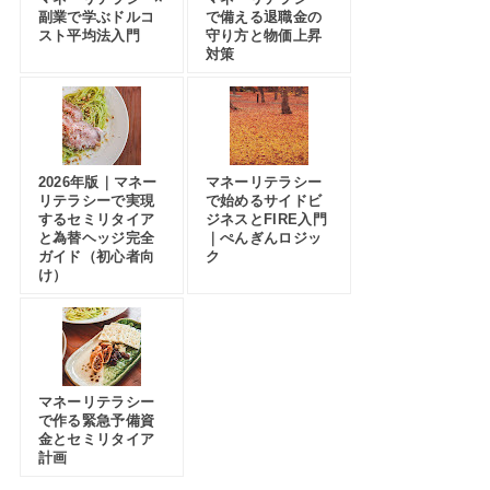
副業で学ぶドルコ
で備える退職金の
スト平均法入門
守り方と物価上昇
対策
2026年版｜マネー
マネーリテラシー
リテラシーで実現
で始めるサイドビ
するセミリタイア
ジネスとFIRE入門
と為替ヘッジ完全
｜ぺんぎんロジッ
ガイド（初心者向
ク
け）
マネーリテラシー
で作る緊急予備資
金とセミリタイア
計画