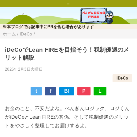
=
※本ブログでは記事中にPRを含む場合があります
ホーム
/
iDeCo
/
iDeCoでLean FIREを目指そう！税制優遇のメ
リット解説
2026年2月3日火曜日
iDeCo
t
f
B!
P
L
お金のこと、不安だよね。ぺんぎんロジック、ロジくん
がiDeCoとLean FIREの関係、そして税制優遇のメリッ
トをやさしく整理してお届けするよ。