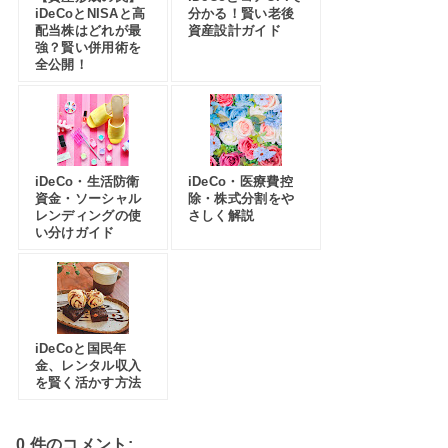
iDeCoとNISAと高
分かる！賢い老後
配当株はどれが最
資産設計ガイド
強？賢い併用術を
全公開！
iDeCo・生活防衛
iDeCo・医療費控
資金・ソーシャル
除・株式分割をや
レンディングの使
さしく解説
い分けガイド
iDeCoと国民年
金、レンタル収入
を賢く活かす方法
0 件のコメント: