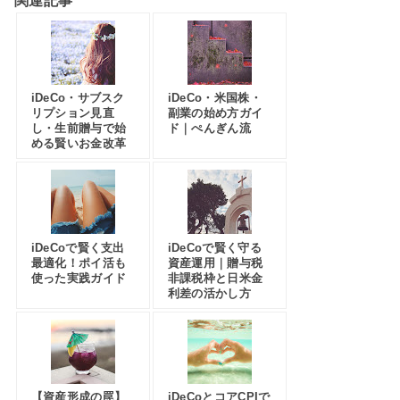
関連記事
iDeCo・サブスク
iDeCo・米国株・
リプション見直
副業の始め方ガイ
し・生前贈与で始
ド｜ぺんぎん流
める賢いお金改革
iDeCoで賢く支出
iDeCoで賢く守る
最適化！ポイ活も
資産運用｜贈与税
使った実践ガイド
非課税枠と日米金
利差の活かし方
【資産形成の罠】
iDeCoとコアCPIで