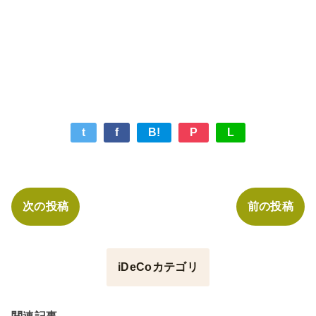
t
f
B!
P
L
次の投稿
前の投稿
iDeCoカテゴリ