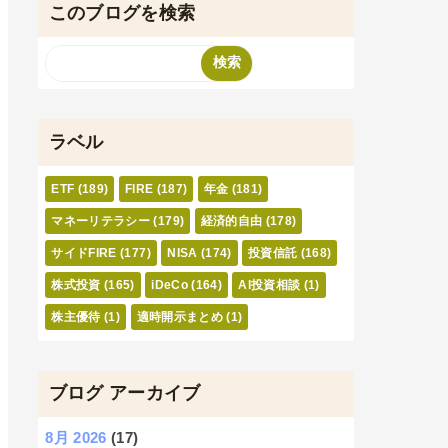
このブログを検索
ラベル
ETF
(189)
FIRE
(187)
年金
(181)
マネーリテラシー
(179)
経済的自由
(178)
サイドFIRE
(177)
NISA
(174)
投資信託
(168)
株式投資
(165)
iDeCo
(164)
AI投資相談
(1)
株主優待
(1)
適時開示まとめ
(1)
ブログ アーカイブ
8月 2026
(17)