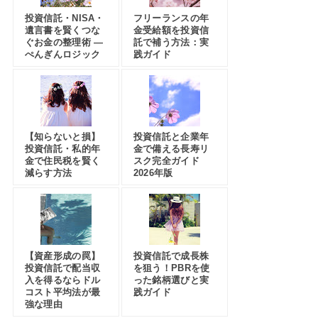
投資信託・NISA・
フリーランスの年
遺言書を賢くつな
金受給額を投資信
ぐお金の整理術 —
託で補う方法：実
ぺんぎんロジック
践ガイド
【知らないと損】
投資信託と企業年
投資信託・私的年
金で備える長寿リ
金で住民税を賢く
スク完全ガイド
減らす方法
2026年版
【資産形成の罠】
投資信託で成長株
投資信託で配当収
を狙う！PBRを使
入を得るならドル
った銘柄選びと実
コスト平均法が最
践ガイド
強な理由