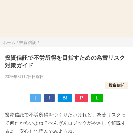
ホーム
/
投資信託
/
投資信託で不労所得を目指すための為替リスク
対策ガイド
2026年5月17日日曜日
投資信託
t
f
B!
P
L
投資信託で不労所得をつくりたいけれど、為替リスクっ
て何だか怖いよね？ぺんぎんロジックがやさしく解説す
るよ、安心して読んでみようね。