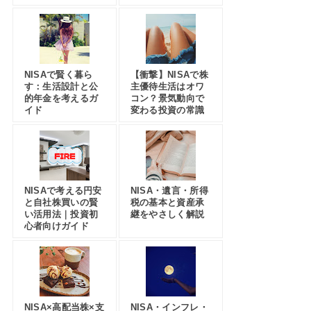
NISAで賢く暮ら
【衝撃】NISAで株
す：生活設計と公
主優待生活はオワ
的年金を考えるガ
コン？景気動向で
イド
変わる投資の常識
NISAで考える円安
NISA・遺言・所得
と自社株買いの賢
税の基本と資産承
い活用法｜投資初
継をやさしく解説
心者向けガイド
NISA×高配当株×支
NISA・インフレ・