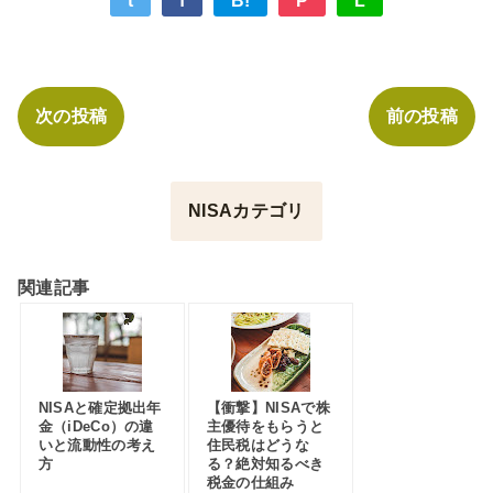
t
f
B!
P
L
次の投稿
前の投稿
NISAカテゴリ
関連記事
NISAと確定拠出年
【衝撃】NISAで株
金（iDeCo）の違
主優待をもらうと
いと流動性の考え
住民税はどうな
方
る？絶対知るべき
税金の仕組み