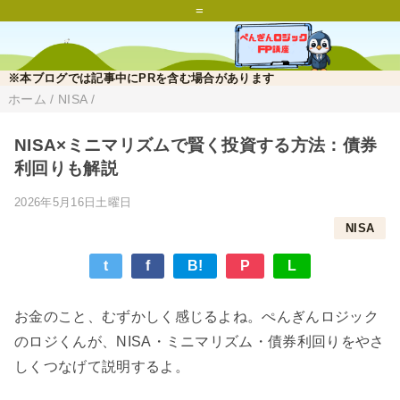
=
※本ブログでは記事中にPRを含む場合があります
ホーム
/
NISA
/
NISA×ミニマリズムで賢く投資する方法：債券
利回りも解説
2026年5月16日土曜日
NISA
t
f
B!
P
L
お金のこと、むずかしく感じるよね。ぺんぎんロジック
のロジくんが、NISA・ミニマリズム・債券利回りをやさ
しくつなげて説明するよ。