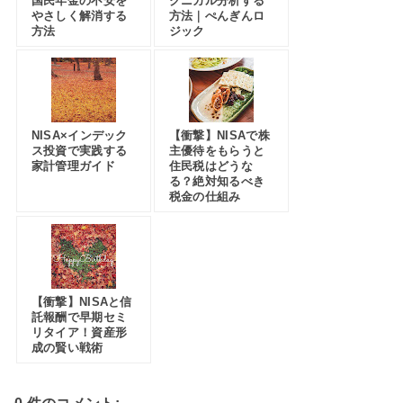
国民年金の不安を
クニカル分析する
やさしく解消する
方法｜ぺんぎんロ
方法
ジック
NISA×インデック
【衝撃】NISAで株
ス投資で実践する
主優待をもらうと
家計管理ガイド
住民税はどうな
る？絶対知るべき
税金の仕組み
【衝撃】NISAと信
託報酬で早期セミ
リタイア！資産形
成の賢い戦術