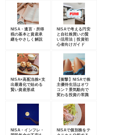
NISA・遺言・所得
NISAで考える円安
税の基本と資産承
と自社株買いの賢
継をやさしく解説
い活用法｜投資初
心者向けガイド
NISA×高配当株×支
【衝撃】NISAで株
出最適化で始める
主優待生活はオワ
賢い資産形成
コン？景気動向で
変わる投資の常識
NISA・インフレ・
NISAで個別株をテ